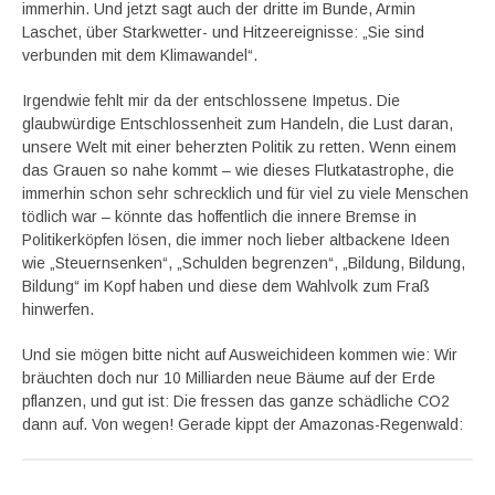
immerhin. Und jetzt sagt auch der dritte im Bunde, Armin
Laschet, über Starkwetter- und Hitzeereignisse: „Sie sind
verbunden mit dem Klimawandel“.
Irgendwie fehlt mir da der entschlossene Impetus. Die
glaubwürdige Entschlossenheit zum Handeln, die Lust daran,
unsere Welt mit einer beherzten Politik zu retten. Wenn einem
das Grauen so nahe kommt – wie dieses Flutkatastrophe, die
immerhin schon sehr schrecklich und für viel zu viele Menschen
tödlich war – könnte das hoffentlich die innere Bremse in
Politikerköpfen lösen, die immer noch lieber altbackene Ideen
wie „Steuernsenken“, „Schulden begrenzen“, „Bildung, Bildung,
Bildung“ im Kopf haben und diese dem Wahlvolk zum Fraß
hinwerfen.
Und sie mögen bitte nicht auf Ausweichideen kommen wie: Wir
bräuchten doch nur 10 Milliarden neue Bäume auf der Erde
pflanzen, und gut ist: Die fressen das ganze schädliche CO2
dann auf. Von wegen! Gerade kippt der Amazonas-Regenwald: