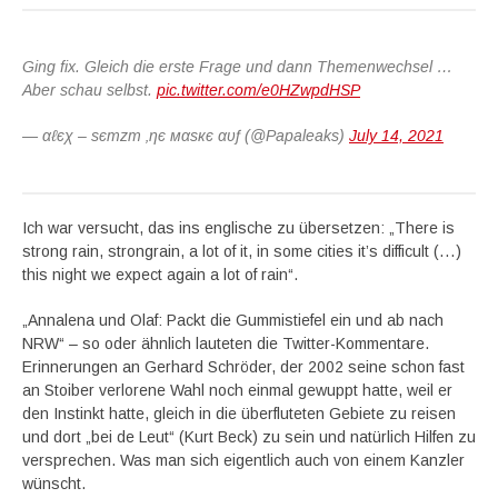
Ging fix. Gleich die erste Frage und dann Themenwechsel …
Aber schau selbst.
pic.twitter.com/e0HZwpdHSP
— αℓєχ – ѕєтzт ‚ηє мαѕкє αυƒ (@Papaleaks)
July 14, 2021
Ich war versucht, das ins englische zu übersetzen: „There is
strong rain, strongrain, a lot of it, in some cities it’s difficult (…)
this night we expect again a lot of rain“.
„Annalena und Olaf: Packt die Gummistiefel ein und ab nach
NRW“ – so oder ähnlich lauteten die Twitter-Kommentare.
Erinnerungen an Gerhard Schröder, der 2002 seine schon fast
an Stoiber verlorene Wahl noch einmal gewuppt hatte, weil er
den Instinkt hatte, gleich in die überfluteten Gebiete zu reisen
und dort „bei de Leut“ (Kurt Beck) zu sein und natürlich Hilfen zu
versprechen. Was man sich eigentlich auch von einem Kanzler
wünscht.