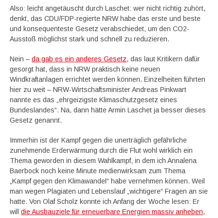
Also: leicht angetäuscht durch Laschet: wer nicht richtig zuhört,
denkt, das CDU/FDP-regierte NRW habe das erste und beste
und konsequenteste Gesetz verabschiedet, um den CO2-
Ausstoß möglichst stark und schnell zu reduzieren.
Nein –
da gab es ein anderes Gesetz
, das laut Kritikern dafür
gesorgt hat, dass in NRW praktisch keine neuen
Windkraftanlagen errichtet werden können. Einzelheiten führten
hier zu weit – NRW-Wirtschaftsminister Andreas Pinkwart
nannte es das „ehrgeizigste Klimaschutzgesetz eines
Bundeslandes“. Na, dann hätte Armin Laschet ja besser dieses
Gesetz genannt.
Immerhin ist der Kampf gegen die unerträglich gefährliche
zunehmende Erderwärmung durch die Flut wohl wirklich ein
Thema geworden in diesem Wahlkampf, in dem ich Annalena
Baerbock noch keine Minute medienwirksam zum Thema
„Kampf gegen den Klimawandel“ habe vernehmen können. Weil
man wegen Plagiaten und Lebenslauf „wichtigere“ Fragen an sie
hatte. Von Olaf Scholz konnte ich Anfang der Woche lesen: Er
will
die Ausbauziele für erneuerbare Energien massiv anheben
,