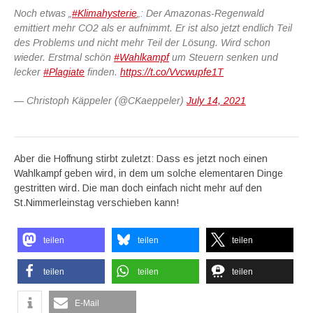
Noch etwas „
#Klimahysterie
„: Der Amazonas-Regenwald
emittiert mehr CO2 als er aufnimmt. Er ist also jetzt endlich Teil
des Problems und nicht mehr Teil der Lösung. Wird schon
wieder. Erstmal schön
#Wahlkampf
um Steuern senken und
lecker
#Plagiate
finden.
https://t.co/Vvcwupfe1T
— Christoph Käppeler (@CKaeppeler)
July 14, 2021
Aber die Hoffnung stirbt zuletzt: Dass es jetzt noch einen
Wahlkampf geben wird, in dem um solche elementaren Dinge
gestritten wird. Die man doch einfach nicht mehr auf den
St.Nimmerleinstag verschieben kann!
teilen
teilen
teilen
teilen
teilen
teilen
E-Mail