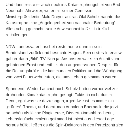
Und dann reiste er auch noch ins Katastrophengebiet von Bad
Neuenahr-Ahrweiler, wo er mit seiner Genossin
Ministerpräsidentin Malu Dreyer auftrat. Olaf Scholz nannte die
Katastrophe eine „Angelegenheit von nationaler Bedeutung“.
Alles richtig gemacht, seine Anwesenheit ließ sich trefflich
rechtfertigen.
NRW-Landesvater Laschet reiste heute dann in sein
Bundesland zurück und besuchte Hagen. Sein erstes Interview
gab er dann „Bild“-TV. Nun ja. Ansonsten war sein Auftritt vom
gebotenen Ernst und enthielt den angemessenen Respekt für
die Rettungskräfte, die kommunalen Politiker und die Würdigung
von zwei Feuerwehrleuten, die ums Leben gekommen waren.
Spannend: Weder Laschet noch Scholz hatten vorher viel zur
drohenden Klimakatastrophe gesagt. Taktisch nicht dumm:
Denn, egal was sie dazu sagen, irgendwie ist es immer ein
„grünes“ Thema, und damit man Annalena Baerbock, die jetzt
so schön als kleine Plagiateuse, Dissertationsabbrecherin,
Lebenslaufschummlerin geframed ist, nicht aus dieser Lage
heraus hülfe, ließen es die Spin-Doktoren in den Parteizentralen