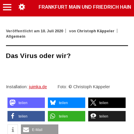
FRANKFURT MAIN UND FRIEDRICH HAIN
Veröffentlicht am
10. Juli 2020
von
Christoph Käppeler
Allgemein
Das Virus oder wir?
Installation:
juimka.d
e
Foto: © Christoph Käppeler
teilen
teilen
teilen
teilen
teilen
teilen
E-Mail