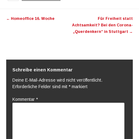
Artikel-Navigation
←
Homeoffice 16. Woche
Für Freiheit statt
Achtsamkeit? Bei den Corona-
„Querdenkern“ in Stuttgart
→
Schreibe einen Kommentar
Deine E-Mail-Adresse wird nicht veröffentlicht.
Erforderliche Felder sind mit
*
markiert
Kommentar
*